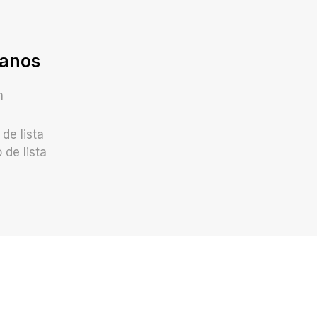
anos
n
de lista
 de lista