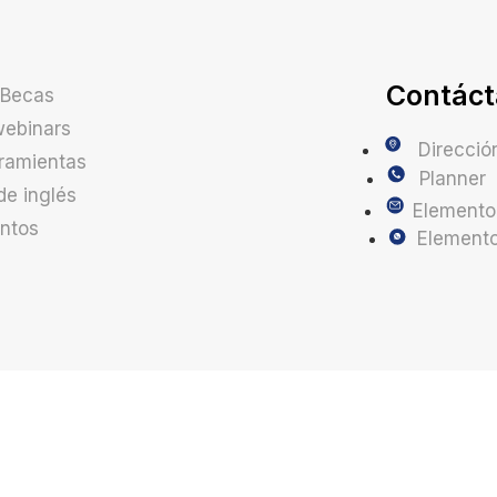
Contáct
 Becas
webinars
Direcció
ramientas
Planner
de inglés
Elemento 
ntos
Elemento